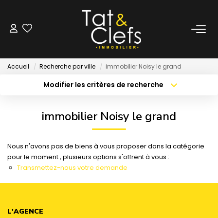
LOCATION
Accueil
Recherche par ville
immobilier Noisy le grand
Nos Biens Loués
Modifier les critères de recherche
Localisation
Type de bien
Localisation
Sélectionnez...
GESTION
immobilier Noisy le grand
Surface min
Budget max
ESTIMATION
Nous n'avons pas de biens à vous proposer dans la catégorie
Créer une alerte
Plus de critères
pour le moment , plusieurs options s'offrent à vous :
LOCAUX & BUREAUX
Transmettez-nous votre demande
PARTENAIRE TRANSACTION
L'AGENCE