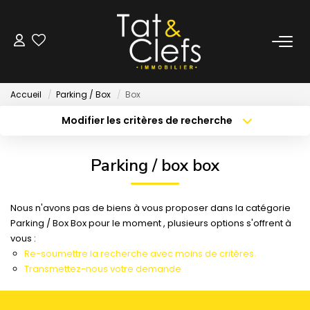
LOCATION
Accueil
Parking / Box
Box
Nos Biens Loués
Modifier les critères de recherche
Localisation
Type de bien
Localisation
Sélectionnez...
GESTION
Parking / box box
Surface min
Budget max
ESTIMATION
Nous n'avons pas de biens à vous proposer dans la catégorie
Créer une alerte
Plus de critères
Parking / Box Box pour le moment , plusieurs options s'offrent à
LOCAUX & BUREAUX
vous :
Re-soumettre la recherche avec moins de critères.
Transmettez-nous votre demande
PARTENAIRE TRANSACTION