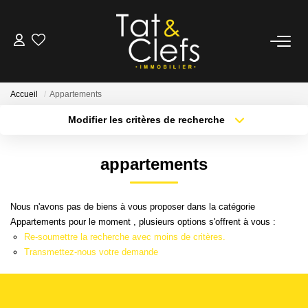
LOCATION
Accueil
Appartements
Nos Biens Loués
Modifier les critères de recherche
Localisation
Type de bien
GESTION
Surface min
Budget max
appartements
Plus de critères
Créer une alerte
ESTIMATION
Nous n'avons pas de biens à vous proposer dans la catégorie
Appartements pour le moment , plusieurs options s'offrent à vous :
LOCAUX & BUREAUX
Re-soumettre la recherche avec moins de critères.
Transmettez-nous votre demande
PARTENAIRE TRANSACTION