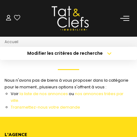
LOCATION
Accueil
Nos Biens Loués
Modifier les critères de recherche
Localisation
Type de bien
Localisation
Sélectionnez...
GESTION
Surface min
Budget max
Nous n'avons pas de biens à vous proposer dans la catégorie
ESTIMATION
pour le moment , plusieurs options s'offrent à vous :
Créer une alerte
Plus de critères
Voir
la liste de nos annonces
ou
nos annonces triées par
ville.
LOCAUX & BUREAUX
Transmettez-nous votre demande
PARTENAIRE TRANSACTION
L'AGENCE