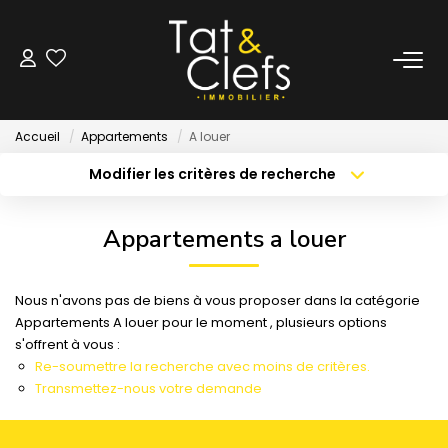
LOCATION
Accueil
Appartements
A louer
Nos Biens Loués
Modifier les critères de recherche
Localisation
Type de bien
Localisation
Sélectionnez...
GESTION
Appartements a louer
Surface min
Budget max
ESTIMATION
Nous n'avons pas de biens à vous proposer dans la catégorie
Créer une alerte
Plus de critères
Appartements A louer pour le moment , plusieurs options
LOCAUX & BUREAUX
s'offrent à vous :
Re-soumettre la recherche avec moins de critères.
Transmettez-nous votre demande
PARTENAIRE TRANSACTION