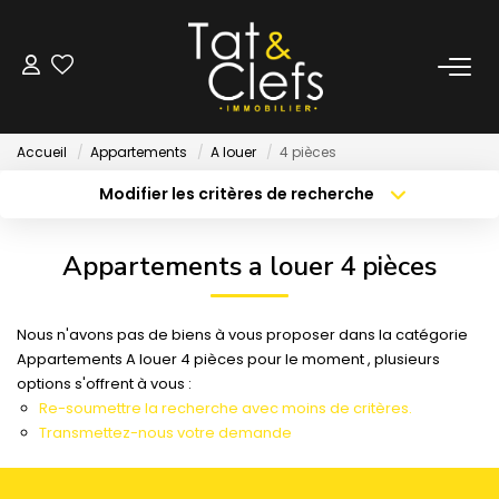
LOCATION
Accueil
Appartements
A louer
4 pièces
Nos Biens Loués
Modifier les critères de recherche
Localisation
Type de bien
Localisation
Sélectionnez...
GESTION
Appartements a louer 4 pièces
Surface min
Budget max
ESTIMATION
Nous n'avons pas de biens à vous proposer dans la catégorie
Créer une alerte
Plus de critères
Appartements A louer 4 pièces pour le moment , plusieurs
LOCAUX & BUREAUX
options s'offrent à vous :
Re-soumettre la recherche avec moins de critères.
Transmettez-nous votre demande
PARTENAIRE TRANSACTION