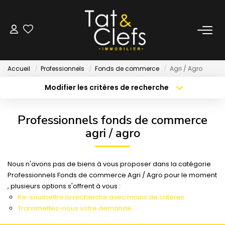
LOCATION
Accueil
Professionnels
Fonds de commerce
Agri / Agro
Nos Biens Loués
Modifier les critères de recherche
Localisation
Type de bien
Localisation
Sélectionnez...
GESTION
Professionnels fonds de commerce
Surface min
Budget max
agri / agro
ESTIMATION
Créer une alerte
Plus de critères
Nous n'avons pas de biens à vous proposer dans la catégorie
LOCAUX & BUREAUX
Professionnels Fonds de commerce Agri / Agro pour le moment
, plusieurs options s'offrent à vous :
Re-soumettre la recherche avec moins de critères.
PARTENAIRE TRANSACTION
Transmettez-nous votre demande