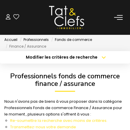
LOCATION
Accueil
Professionnels
Fonds de commerce
Nos Biens Loués
Finance / Assurance
Modifier les critères de recherche
Localisation
Type de bien
GESTION
Localisation
Sélectionnez...
Professionnels fonds de commerce
ESTIMATION
Surface min
Budget max
finance / assurance
Créer une alerte
Plus de critères
LOCAUX & BUREAUX
Nous n'avons pas de biens à vous proposer dans la catégorie
Professionnels Fonds de commerce Finance / Assurance pour
le moment , plusieurs options s'offrent à vous :
PARTENAIRE TRANSACTION
Re-soumettre la recherche avec moins de critères.
Transmettez-nous votre demande