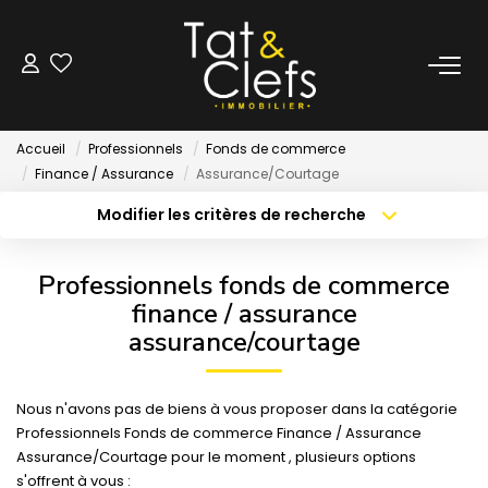
LOCATION
Accueil
Professionnels
Fonds de commerce
Nos Biens Loués
Finance / Assurance
Assurance/Courtage
Modifier les critères de recherche
Localisation
Type de bien
GESTION
Localisation
Sélectionnez...
Professionnels fonds de commerce
ESTIMATION
Surface min
Budget max
finance / assurance
assurance/courtage
Créer une alerte
Plus de critères
LOCAUX & BUREAUX
Nous n'avons pas de biens à vous proposer dans la catégorie
PARTENAIRE TRANSACTION
Professionnels Fonds de commerce Finance / Assurance
Assurance/Courtage pour le moment , plusieurs options
s'offrent à vous :