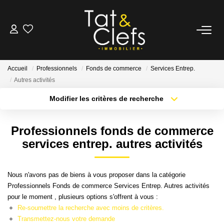
LOCATION
Accueil
Professionnels
Fonds de commerce
Services Entrep.
Nos Biens Loués
Autres activités
Modifier les critères de recherche
GESTION
Localisation
Type de bien
Surface min
Budget max
Professionnels fonds de commerce
ESTIMATION
services entrep. autres activités
Plus de critères
Créer une alerte
LOCAUX & BUREAUX
Nous n'avons pas de biens à vous proposer dans la catégorie
Professionnels Fonds de commerce Services Entrep. Autres activités
PARTENAIRE TRANSACTION
pour le moment , plusieurs options s'offrent à vous :
Re-soumettre la recherche avec moins de critères.
Transmettez-nous votre demande