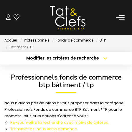
LOCATION
Accueil
Professionnels
Fonds de commerce
BTP
Nos Biens Loués
Bâtiment / TP
Modifier les critères de recherche
Localisation
Type de bien
GESTION
Localisation
Sélectionnez...
Professionnels fonds de commerce
ESTIMATION
Surface min
Budget max
btp bâtiment / tp
Créer une alerte
Plus de critères
LOCAUX & BUREAUX
Nous n'avons pas de biens à vous proposer dans la catégorie
Professionnels Fonds de commerce BTP Bâtiment / TP pour le
moment , plusieurs options s'offrent à vous :
PARTENAIRE TRANSACTION
Re-soumettre la recherche avec moins de critères.
Transmettez-nous votre demande