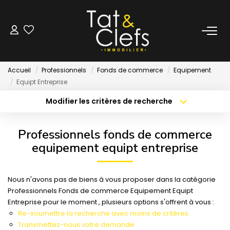
LOCATION
Accueil
Professionnels
Fonds de commerce
Equipement
Nos Biens Loués
Equipt Entreprise
Modifier les critères de recherche
Localisation
Type de bien
GESTION
Localisation
Sélectionnez...
Professionnels fonds de commerce
ESTIMATION
Surface min
Budget max
equipement equipt entreprise
Créer une alerte
Plus de critères
LOCAUX & BUREAUX
Nous n'avons pas de biens à vous proposer dans la catégorie
Professionnels Fonds de commerce Equipement Equipt
Entreprise pour le moment , plusieurs options s'offrent à vous :
PARTENAIRE TRANSACTION
Re-soumettre la recherche avec moins de critères.
Transmettez-nous votre demande