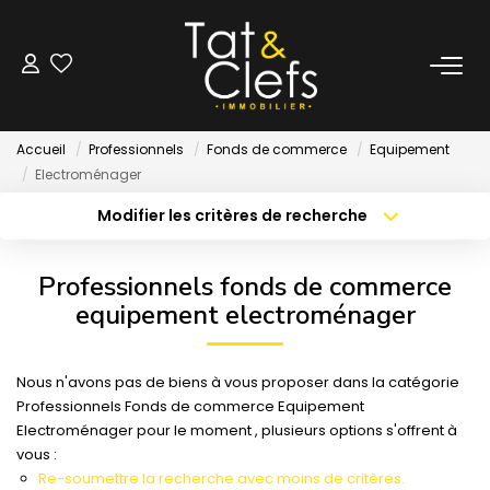
LOCATION
Accueil
Professionnels
Fonds de commerce
Equipement
Nos Biens Loués
Electroménager
Modifier les critères de recherche
Localisation
Type de bien
GESTION
Localisation
Sélectionnez...
Professionnels fonds de commerce
ESTIMATION
Surface min
Budget max
equipement electroménager
Créer une alerte
Plus de critères
LOCAUX & BUREAUX
Nous n'avons pas de biens à vous proposer dans la catégorie
Professionnels Fonds de commerce Equipement
Electroménager pour le moment , plusieurs options s'offrent à
PARTENAIRE TRANSACTION
vous :
Re-soumettre la recherche avec moins de critères.