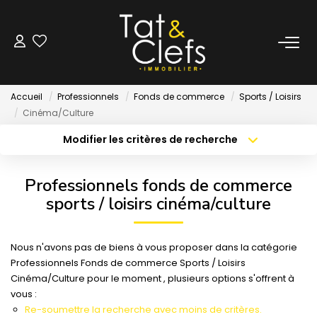
LOCATION
Accueil
Professionnels
Fonds de commerce
Sports / Loisirs
Nos Biens Loués
Cinéma/Culture
Modifier les critères de recherche
Localisation
Type de bien
GESTION
Localisation
Sélectionnez...
Professionnels fonds de commerce
ESTIMATION
Surface min
Budget max
sports / loisirs cinéma/culture
Créer une alerte
Plus de critères
LOCAUX & BUREAUX
Nous n'avons pas de biens à vous proposer dans la catégorie
Professionnels Fonds de commerce Sports / Loisirs
Cinéma/Culture pour le moment , plusieurs options s'offrent à
PARTENAIRE TRANSACTION
vous :
Re-soumettre la recherche avec moins de critères.