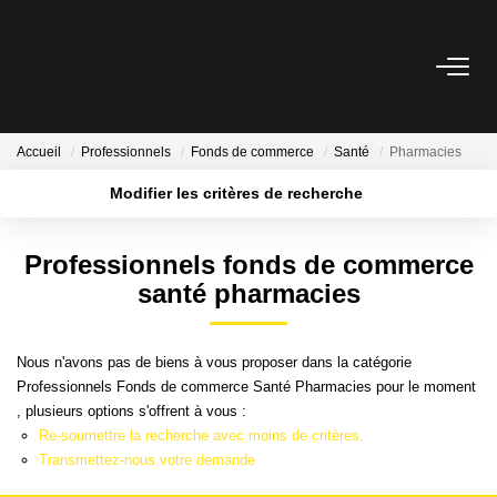
LOCATION
Accueil
Professionnels
Fonds de commerce
Santé
Pharmacies
Nos Biens Loués
Modifier les critères de recherche
Localisation
Type de bien
GESTION
Surface min
Budget max
Professionnels fonds de commerce
santé pharmacies
Plus de critères
Créer une alerte
ESTIMATION
Nous n'avons pas de biens à vous proposer dans la catégorie
LOCAUX & BUREAUX
Professionnels Fonds de commerce Santé Pharmacies pour le moment
, plusieurs options s'offrent à vous :
PARTENAIRE TRANSACTION
Re-soumettre la recherche avec moins de critères.
Transmettez-nous votre demande