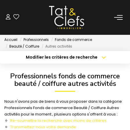
LOCATION
Accueil
Professionnels
Fonds de commerce
Nos Biens Loués
Beauté / Coiffure
Autres activités
Modifier les critères de recherche
Localisation
Type de bien
GESTION
Localisation
Sélectionnez...
Professionnels fonds de commerce
ESTIMATION
Surface min
Budget max
beauté / coiffure autres activités
Créer une alerte
Plus de critères
LOCAUX & BUREAUX
Nous n'avons pas de biens à vous proposer dans la catégorie
Professionnels Fonds de commerce Beauté / Coiffure Autres
activités pour le moment , plusieurs options s'offrent à vous :
PARTENAIRE TRANSACTION
Re-soumettre la recherche avec moins de critères.
Transmettez-nous votre demande