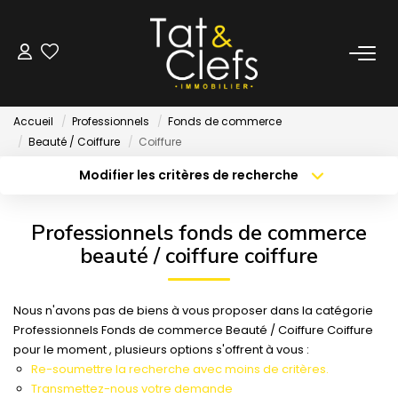
LOCATION
Accueil
Professionnels
Fonds de commerce
Nos Biens Loués
Beauté / Coiffure
Coiffure
Modifier les critères de recherche
Localisation
Type de bien
GESTION
Localisation
Sélectionnez...
Professionnels fonds de commerce
ESTIMATION
Surface min
Budget max
beauté / coiffure coiffure
Créer une alerte
Plus de critères
LOCAUX & BUREAUX
Nous n'avons pas de biens à vous proposer dans la catégorie
Professionnels Fonds de commerce Beauté / Coiffure Coiffure
pour le moment , plusieurs options s'offrent à vous :
PARTENAIRE TRANSACTION
Re-soumettre la recherche avec moins de critères.
Transmettez-nous votre demande