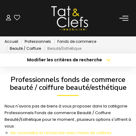
LOCATION
Accueil
Professionnels
Fonds de commerce
Nos Biens Loués
Beauté / Coiffure
Beauté/Esthétique
Modifier les critères de recherche
Localisation
Type de bien
GESTION
Localisation
Sélectionnez...
Professionnels fonds de commerce
ESTIMATION
Surface min
Budget max
beauté / coiffure beauté/esthétique
Créer une alerte
Plus de critères
LOCAUX & BUREAUX
Nous n'avons pas de biens à vous proposer dans la catégorie
Professionnels Fonds de commerce Beauté / Coiffure
Beauté/Esthétique pour le moment , plusieurs options s'offrent à
PARTENAIRE TRANSACTION
vous :
Re-soumettre la recherche avec moins de critères.