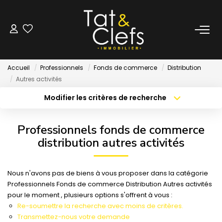
LOCATION
Accueil
Professionnels
Fonds de commerce
Distribution
Nos Biens Loués
Autres activités
Modifier les critères de recherche
Localisation
Type de bien
GESTION
Localisation
Sélectionnez...
Professionnels fonds de commerce
ESTIMATION
Surface min
Budget max
distribution autres activités
Créer une alerte
Plus de critères
LOCAUX & BUREAUX
Nous n'avons pas de biens à vous proposer dans la catégorie
Professionnels Fonds de commerce Distribution Autres activités
pour le moment , plusieurs options s'offrent à vous :
PARTENAIRE TRANSACTION
Re-soumettre la recherche avec moins de critères.
Transmettez-nous votre demande