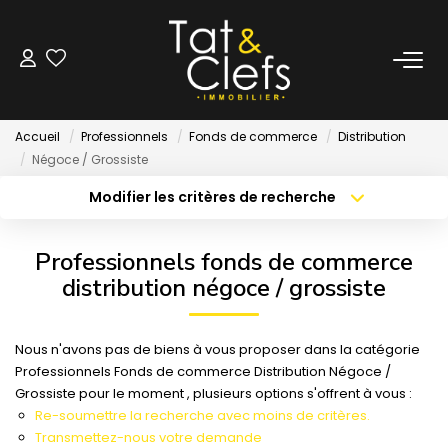
LOCATION
Accueil
Professionnels
Fonds de commerce
Distribution
Nos Biens Loués
Négoce / Grossiste
Modifier les critères de recherche
Localisation
Type de bien
GESTION
Localisation
Sélectionnez...
Professionnels fonds de commerce
ESTIMATION
Surface min
Budget max
distribution négoce / grossiste
Créer une alerte
Plus de critères
LOCAUX & BUREAUX
Nous n'avons pas de biens à vous proposer dans la catégorie
Professionnels Fonds de commerce Distribution Négoce /
Grossiste pour le moment , plusieurs options s'offrent à vous :
PARTENAIRE TRANSACTION
Re-soumettre la recherche avec moins de critères.
Transmettez-nous votre demande