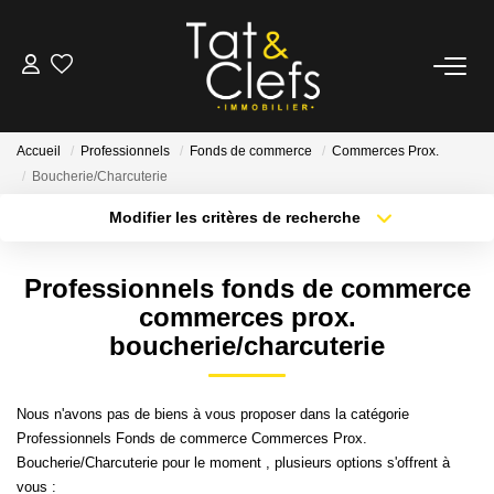
LOCATION
Accueil
Professionnels
Fonds de commerce
Commerces Prox.
Nos Biens Loués
Boucherie/Charcuterie
Modifier les critères de recherche
GESTION
Localisation
Type de bien
Surface min
Budget max
Professionnels fonds de commerce
ESTIMATION
commerces prox.
Plus de critères
Créer une alerte
boucherie/charcuterie
LOCAUX & BUREAUX
Nous n'avons pas de biens à vous proposer dans la catégorie
PARTENAIRE TRANSACTION
Professionnels Fonds de commerce Commerces Prox.
Boucherie/Charcuterie pour le moment , plusieurs options s'offrent à
vous :