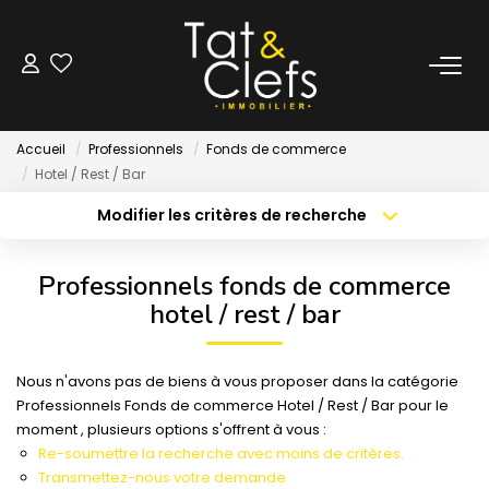
LOCATION
Accueil
Professionnels
Fonds de commerce
Nos Biens Loués
Hotel / Rest / Bar
Modifier les critères de recherche
Localisation
Type de bien
GESTION
Localisation
Sélectionnez...
Professionnels fonds de commerce
ESTIMATION
Surface min
Budget max
hotel / rest / bar
Créer une alerte
Plus de critères
LOCAUX & BUREAUX
Nous n'avons pas de biens à vous proposer dans la catégorie
Professionnels Fonds de commerce Hotel / Rest / Bar pour le
moment , plusieurs options s'offrent à vous :
PARTENAIRE TRANSACTION
Re-soumettre la recherche avec moins de critères.
Transmettez-nous votre demande