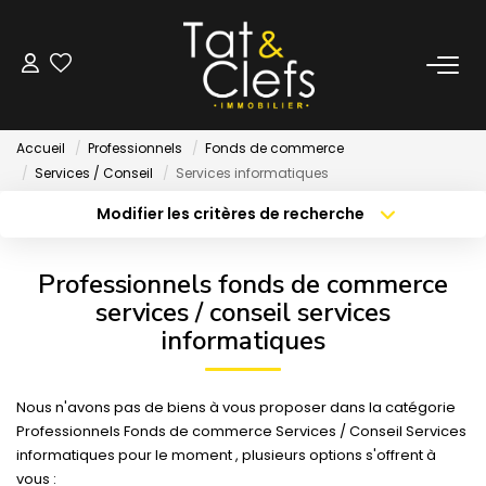
LOCATION
Accueil
Professionnels
Fonds de commerce
Nos Biens Loués
Services / Conseil
Services informatiques
Modifier les critères de recherche
Localisation
Type de bien
GESTION
Localisation
Sélectionnez...
Professionnels fonds de commerce
ESTIMATION
Surface min
Budget max
services / conseil services
informatiques
Créer une alerte
Plus de critères
LOCAUX & BUREAUX
Nous n'avons pas de biens à vous proposer dans la catégorie
PARTENAIRE TRANSACTION
Professionnels Fonds de commerce Services / Conseil Services
informatiques pour le moment , plusieurs options s'offrent à
vous :