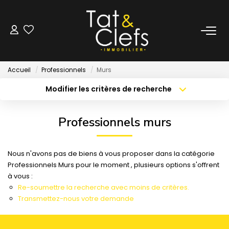
LOCATION
Accueil
Professionnels
Murs
Nos Biens Loués
Modifier les critères de recherche
Localisation
Type de bien
Localisation
Sélectionnez...
GESTION
Professionnels murs
Surface min
Budget max
ESTIMATION
Nous n'avons pas de biens à vous proposer dans la catégorie
Créer une alerte
Plus de critères
Professionnels Murs pour le moment , plusieurs options s'offrent
LOCAUX & BUREAUX
à vous :
Re-soumettre la recherche avec moins de critères.
Transmettez-nous votre demande
PARTENAIRE TRANSACTION