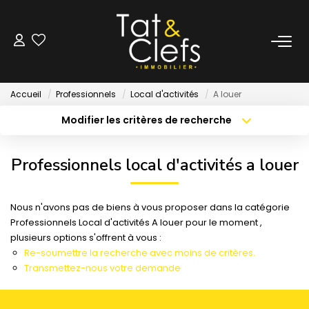
LOCATION
Accueil
Professionnels
Local d'activités
A louer
Nos Biens Loués
Modifier les critères de recherche
Localisation
Type de bien
Localisation
Sélectionnez...
GESTION
Professionnels local d'activités a louer
Surface min
Budget max
ESTIMATION
Nous n'avons pas de biens à vous proposer dans la catégorie
Créer une alerte
Plus de critères
Professionnels Local d'activités A louer pour le moment ,
LOCAUX & BUREAUX
plusieurs options s'offrent à vous :
Re-soumettre la recherche avec moins de critères.
Transmettez-nous votre demande
PARTENAIRE TRANSACTION