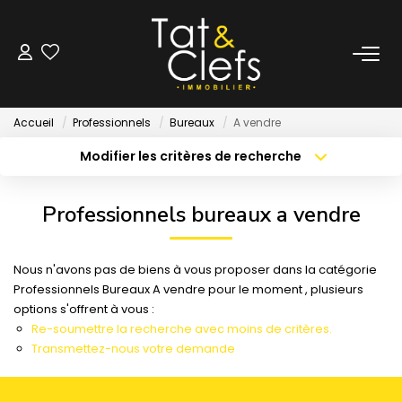
LOCATION
Accueil
Professionnels
Bureaux
A vendre
Nos Biens Loués
Modifier les critères de recherche
Localisation
Type de bien
Localisation
Sélectionnez...
GESTION
Professionnels bureaux a vendre
Surface min
Budget max
ESTIMATION
Nous n'avons pas de biens à vous proposer dans la catégorie
Créer une alerte
Plus de critères
Professionnels Bureaux A vendre pour le moment , plusieurs
LOCAUX & BUREAUX
options s'offrent à vous :
Re-soumettre la recherche avec moins de critères.
Transmettez-nous votre demande
PARTENAIRE TRANSACTION